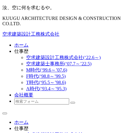
汝、空に何を求むるや。
KUUGU ARCHITECTURE DESIGN & CONSTRUCTION
CO.LTD.
空求建築設計工務株式会社
ホーム
仕事歴
空求建築設計工務株式会社(‘22.6～)
空求建築士事務所(‘07.7～’22.5)
M時代(‘99.6～’07.6)
F時代(‘98.8～’99.5)
T時代(‘95.5～’98.6)
A時代(‘93.4～’95.3)
会社概要
検
索
ホーム
仕事歴